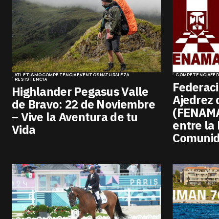
ATLETISMO
COMPETENCIA
EVENTOS
NATURALEZA
COMPETENCIA
FE
RESISTENCIA
Federaci
Highlander Pegasus Valle
Ajedrez 
de Bravo: 22 de Noviembre
(FENAMA
– Vive la Aventura de tu
entre la 
Vida
Comuni