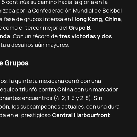
5 continúa su camino hacia la gloria en la
nizada por la Confederación Mundial de Beisbol
a fase de grupos intensa en
Hong Kong, China
,
e como el tercer mejor del
Grupo B
,
onda
. Con un récord de
tres victorias y dos
nta a desafíos aún mayores.
de Grupos
upos, la quinteta mexicana cerró con una
l equipo triunfó contra
China
con un marcador
nantes encuentros (4-2, 1-3 y 2-8). Sin
pón
, los subcampeones actuales, con una dura
ada en el prestigioso
Central Harbourfront