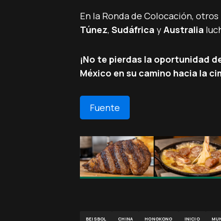
En la Ronda de Colocación, otros
Túnez
,
Sudáfrica
y
Australia
luch
¡No te pierdas la oportunidad d
México en su camino hacia la cim
Fuente
BEISBOL
CHINA
HONGKONG
INICIO
MUN