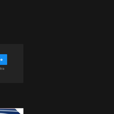
be
stra