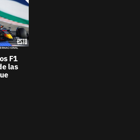
ERNACIONAL
os F1
de las
que