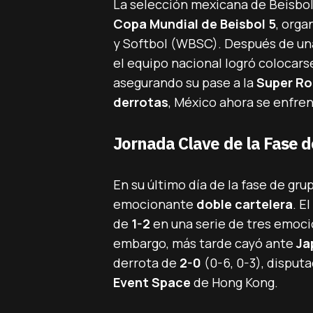
La selección mexicana de Beisbol 
Copa Mundial de Beisbol 5
, orga
y Softbol (WBSC). Después de un
el equipo nacional logró colocars
asegurando su pase a la
Super R
derrotas
, México ahora se enfre
Jornada Clave de la Fase 
En su último día de la fase de gr
emocionante
doble cartelera
. E
de
1-2
en una serie de tres emocio
embargo, más tarde cayó ante
Ja
derrota de
2-0
(0-6, 0-3), disput
Event Space
de Hong Kong.