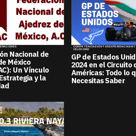
DERACIONES
COMPETENCIA
EVENTOS
EXPERIENCIAS
INT
VELOCIDAD
ón Nacional de
GP de Estados Unid
de México
2024 en el Circuito 
C): Un Vínculo
Américas: Todo lo 
Estrategia y la
Necesitas Saber
dad