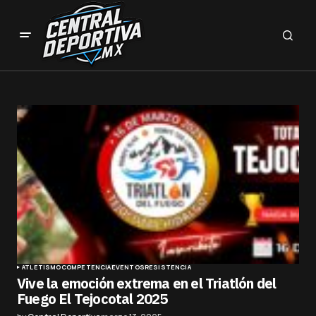
ATLETISMO
COMPETENCIA
EVENTOS
RESISTENCIA
Vive la emoción extrema en el Triatlón del
Fuego El Tejocotal 2025