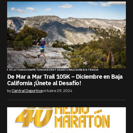
ATLETISMO
COMPETENCIA
EVENTOS
NATURALEZA
RESISTENCIA
De Mar a Mar Trail 105K – Diciembre en Baja
California ¡Únete al Desafío!
by
Central Deportiva
octubre 29, 2024