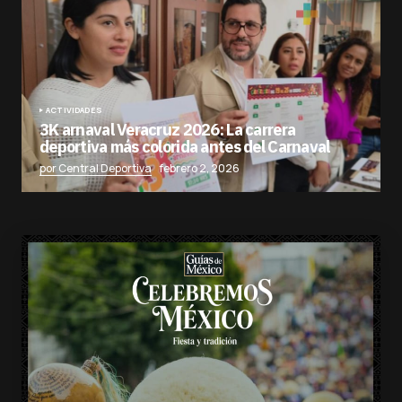
ACTIVIDADES
3K arnaval Veracruz 2026: La carrera
deportiva más colorida antes del Carnaval
por Central Deportiva
febrero 2, 2026