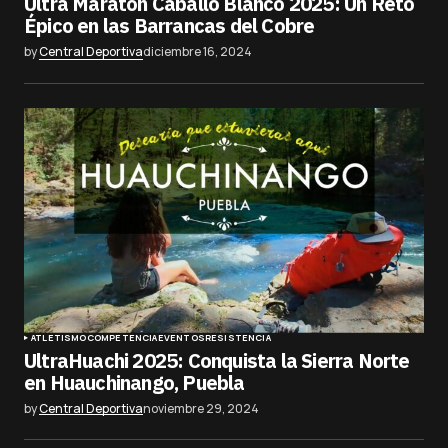
Ultra Maratón Caballo Blanco 2025: Un Reto
Épico en las Barrancas del Cobre
by
Central Deportiva
diciembre 16, 2024
ATLETISMO
COMPETENCIA
EVENTOS
RESISTENCIA
UltraHuachi 2025: Conquista la Sierra Norte
en Huauchinango, Puebla
by
Central Deportiva
noviembre 29, 2024