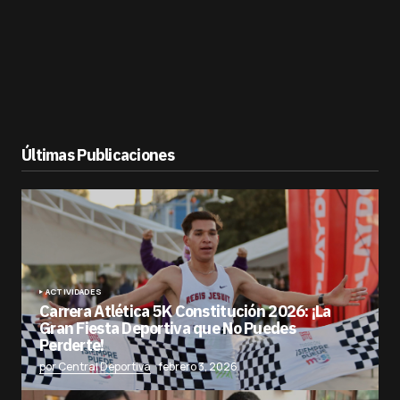
Últimas Publicaciones
ACTIVIDADES
Carrera Atlética 5K Constitución 2026: ¡La
Gran Fiesta Deportiva que No Puedes
Perderte!
por Central Deportiva
febrero 3, 2026