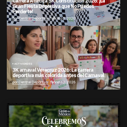
Carrera Atlética 5K Constitución 2026: ¡La
Gran Fiesta Deportiva que No Puedes
Perderte!
por Central Deportiva
febrero 3, 2026
ACTIVIDADES
3K arnaval Veracruz 2026: La carrera
deportiva más colorida antes del Carnaval
por Central Deportiva
febrero 2, 2026