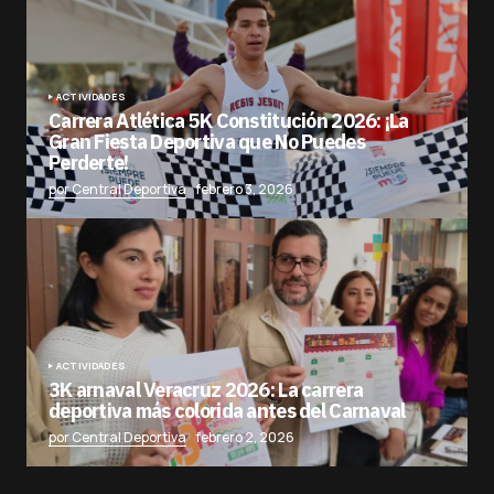
ACTIVIDADES
Carrera Atlética 5K Constitución 2026: ¡La
Gran Fiesta Deportiva que No Puedes
Perderte!
por Central Deportiva
febrero 3, 2026
ACTIVIDADES
3K arnaval Veracruz 2026: La carrera
deportiva más colorida antes del Carnaval
por Central Deportiva
febrero 2, 2026