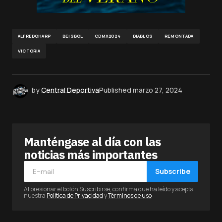
ALFREDOHARP
BEISBOL
CDMX2024
DIABLOS
REMONTADA
VICTORIA
by
Central Deportiva
Published
marzo 27, 2024
Manténgase al día con las
noticias más importantes
Subscribe
Al presionar el botón Suscribirse, confirma que ha leído y acepta
nuestra
Política de Privacidad
y
Términos de uso