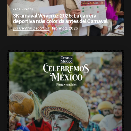
ACTIVIDADES
3K arnaval Veracruz 2026: La carrera
deportiva más colorida antes del Carnaval
por Central Deportiva
febrero 2, 2026