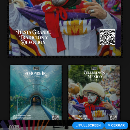
⛶ FULLSCREEN
✕ CERRAR