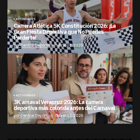
ACTIVIDADES
Carrera Atlética 5K Constitución 2026: ¡La
Gran Fiesta Deportiva que No Puedes
Perderte!
por Central Deportiva
febrero 3, 2026
ACTIVIDADES
3K arnaval Veracruz 2026: La carrera
deportiva más colorida antes del Carnaval
por Central Deportiva
febrero 2, 2026