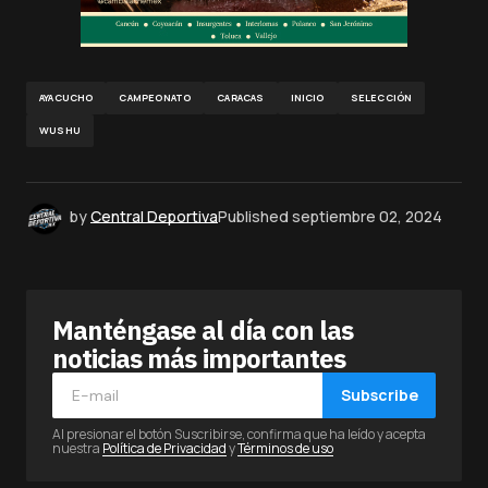
AYACUCHO
CAMPEONATO
CARACAS
INICIO
SELECCIÓN
WUSHU
by
Central Deportiva
Published
septiembre 02, 2024
Manténgase al día con las
noticias más importantes
Subscribe
Al presionar el botón Suscribirse, confirma que ha leído y acepta
nuestra
Política de Privacidad
y
Términos de uso