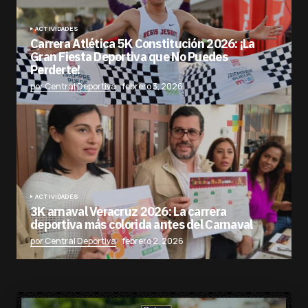
ACTIVIDADES
Carrera Atlética 5K Constitución 2026: ¡La
Gran Fiesta Deportiva que No Puedes
Perderte!
por Central Deportiva
febrero 3, 2026
ACTIVIDADES
3K arnaval Veracruz 2026: La carrera
deportiva más colorida antes del Carnaval
por Central Deportiva
febrero 2, 2026