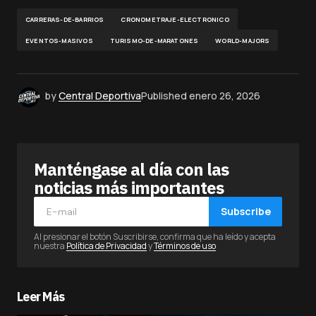
CARRERAS-DE-BARRIOS
CRONOMETRAJE-ELECTRONICO
EVENTOS-MASIVOS
TURISMO-DE-MARATONES
WORLD-MAJORS
by
Central Deportiva
Published
enero 26, 2026
Manténgase al día con las
noticias más importantes
Subscribe
Al presionar el botón Suscribirse, confirma que ha leído y acepta
nuestra
Política de Privacidad
y
Términos de uso
Leer Más