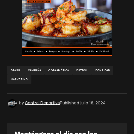
BRASIL
CAMPAÑA
COPA AMÉRICA
FÚTBOL
IDENTIDAD
MARKETING
by
Central Deportiva
Published
julio 18, 2024
Manténgase al día con las