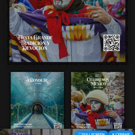
⛶ FULLSCREEN
✕ CERRAR