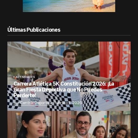
Últimas Publicaciones
ACTIVIDADES
Carrera Atlética 5K Constitución 2026: ¡La
Gran Fiesta Deportiva que No Puedes
Perderte!
por Central Deportiva
febrero 3, 2026