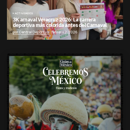
ACTIVIDADES
3K arnaval Veracruz 2026: La carrera
deportiva más colorida antes del Carnaval
por Central Deportiva
febrero 2, 2026