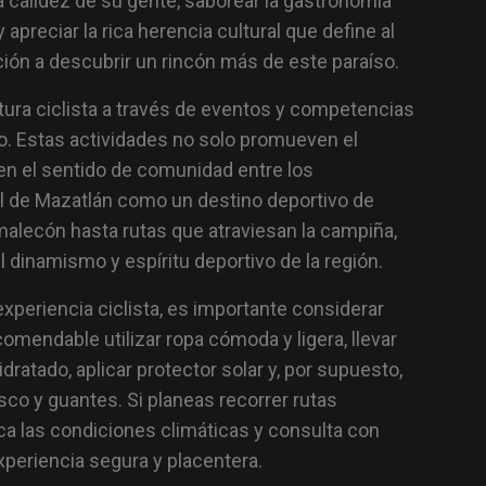
la calidez de su gente, saborear la gastronomía
apreciar la rica herencia cultural que define al
ción a descubrir un rincón más de este paraíso.
ura ciclista a través de eventos y competencias
o. Estas actividades no solo promueven el
en el sentido de comunidad entre los
ial de Mazatlán como un destino deportivo de
 malecón hasta rutas que atraviesan la campiña,
dinamismo y espíritu deportivo de la región.
xperiencia ciclista, es importante considerar
omendable utilizar ropa cómoda y ligera, llevar
ratado, aplicar protector solar y, por supuesto,
co y guantes. Si planeas recorrer rutas
ca las condiciones climáticas y consulta con
xperiencia segura y placentera.