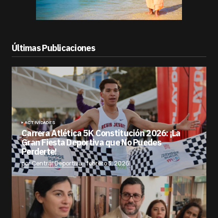
Últimas Publicaciones
ACTIVIDADES
Carrera Atlética 5K Constitución 2026: ¡La
Gran Fiesta Deportiva que No Puedes
Perderte!
por Central Deportiva
febrero 3, 2026