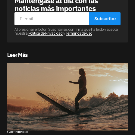
Manténgase al día con las
noticias más importantes
Subscribe
Al presionar el botón Suscribirse, confirma que ha leído y acepta
nuestra
Política de Privacidad
y
Términos de uso
Leer Más
ACTIVIDADES