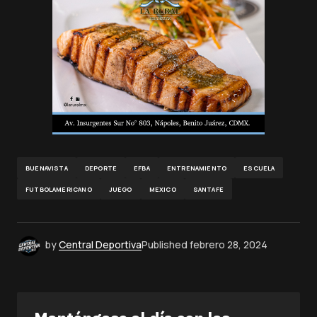
BUENAVISTA
DEPORTE
EFBA
ENTRENAMIENTO
ESCUELA
FUTBOLAMERICANO
JUEGO
MEXICO
SANTAFE
by
Central Deportiva
Published
febrero 28, 2024