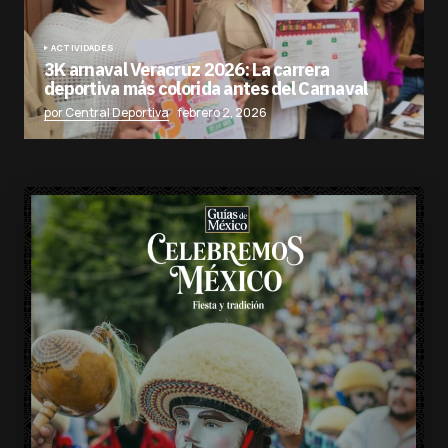
ACTIVIDADES
3K arnaval Veracruz 2026: La carrera
deportiva más colorida antes del Carnaval
por Central Deportiva
febrero 2, 2026