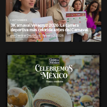
ACTIVIDADES
3K arnaval Veracruz 2026: La carrera
deportiva más colorida antes del Carnaval
por Central Deportiva
febrero 2, 2026