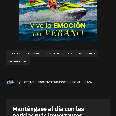
ATLETAS
COLOMBIA
OLÍMPICOS
PARÍS
PATROCINIO
PREPARACIÓN
by
Central Deportiva
Published
julio 30, 2024
Manténgase al día con las
noticias más importantes