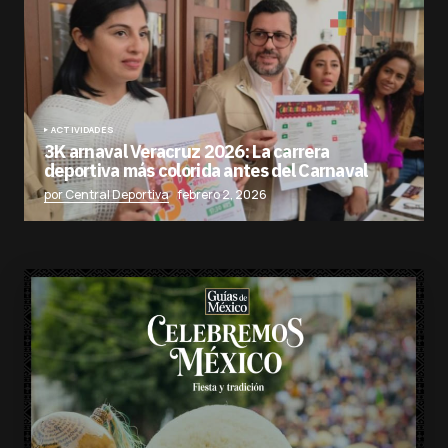
ACTIVIDADES
3K arnaval Veracruz 2026: La carrera
deportiva más colorida antes del Carnaval
por Central Deportiva
febrero 2, 2026