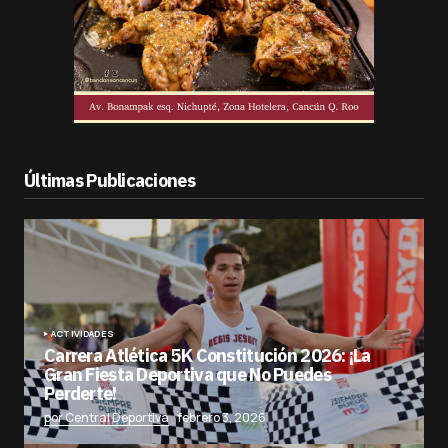
Últimas Publicaciones
ACTIVIDADES
Carrera Atlética 5K Constitución 2026: ¡La
Gran Fiesta Deportiva que No Puedes
Perderte!
por Central Deportiva
febrero 3, 2026