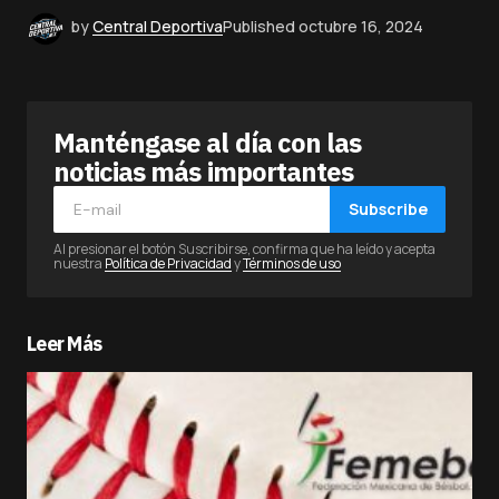
by
Central Deportiva
Published
octubre 16, 2024
Manténgase al día con las
noticias más importantes
Subscribe
Al presionar el botón Suscribirse, confirma que ha leído y acepta
nuestra
Política de Privacidad
y
Términos de uso
Leer Más