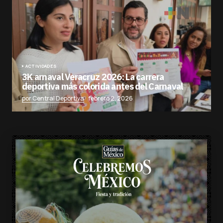
ACTIVIDADES
3K arnaval Veracruz 2026: La carrera
deportiva más colorida antes del Carnaval
por Central Deportiva
febrero 2, 2026