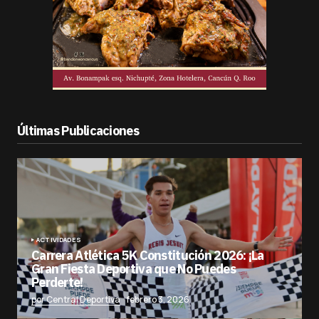
Últimas Publicaciones
ACTIVIDADES
Carrera Atlética 5K Constitución 2026: ¡La
Gran Fiesta Deportiva que No Puedes
Perderte!
por Central Deportiva
febrero 3, 2026