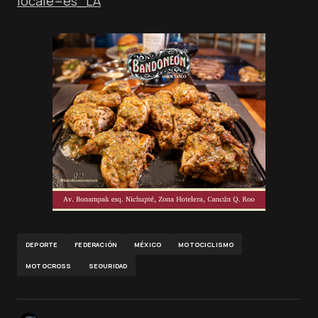
locale=es_LA
DEPORTE
FEDERACIÓN
MÉXICO
MOTOCICLISMO
MOTOCROSS
SEGURIDAD