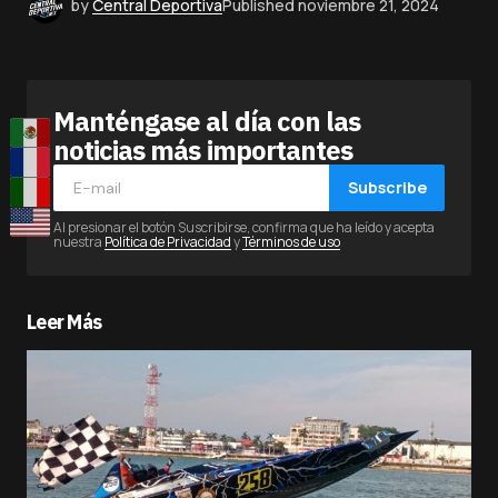
by
Central Deportiva
Published
noviembre 21, 2024
Manténgase al día con las
noticias más importantes
Subscribe
Al presionar el botón Suscribirse, confirma que ha leído y acepta
nuestra
Política de Privacidad
y
Términos de uso
Leer Más