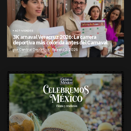
ACTIVIDADES
3K arnaval Veracruz 2026: La carrera
deportiva más colorida antes del Carnaval
por Central Deportiva
febrero 2, 2026