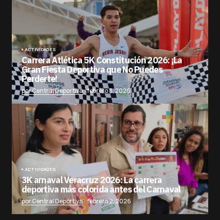
ACTIVIDADES
Carrera Atlética 5K Constitución 2026: ¡La
Gran Fiesta Deportiva que No Puedes
Perderte!
por Central Deportiva
febrero 3, 2026
ACTIVIDADES
3K arnaval Veracruz 2026: La carrera
deportiva más colorida antes del Carnaval
por Central Deportiva
febrero 2, 2026