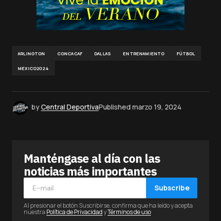
ARLINGTON
CONCACAF
DALLAS
ENTRENAMIENTO
FÚTBOL
MEXICO2024
by
Central Deportiva
Published
marzo 19, 2024
Manténgase al día con las
noticias más importantes
Subscribe
Al presionar el botón Suscribirse, confirma que ha leído y acepta
nuestra
Política de Privacidad
y
Términos de uso