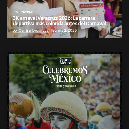
ACTIVIDADES
3K arnaval Veracruz 2026: La carrera
deportiva más colorida antes del Carnaval
por Central Deportiva
febrero 2, 2026