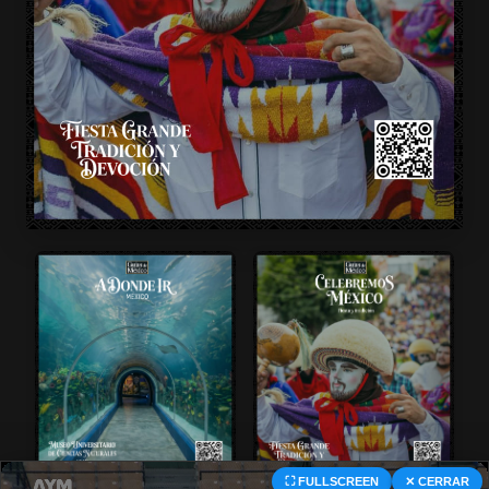
⛶ FULLSCREEN
✕ CERRAR