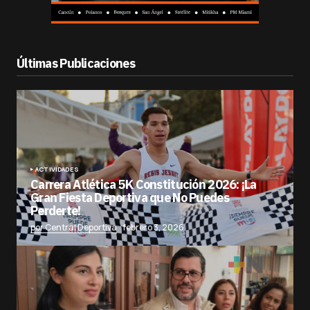
Últimas Publicaciones
ACTIVIDADES
Carrera Atlética 5K Constitución 2026: ¡La
Gran Fiesta Deportiva que No Puedes
Perderte!
por Central Deportiva
febrero 3, 2026