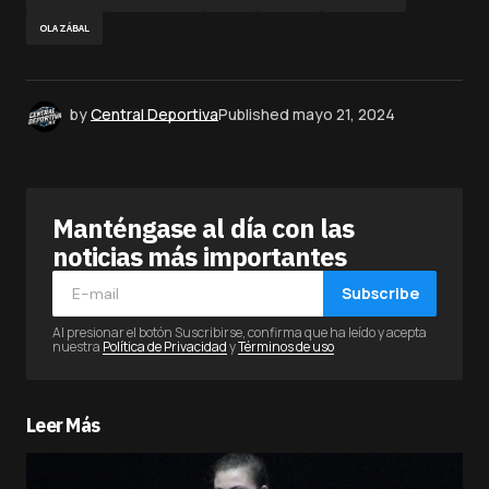
OLAZÁBAL
by
Central Deportiva
Published
mayo 21, 2024
Manténgase al día con las
noticias más importantes
Subscribe
Al presionar el botón Suscribirse, confirma que ha leído y acepta
nuestra
Política de Privacidad
y
Términos de uso
Leer Más