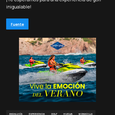
inigualable!
Fuente
ANDALUCÍA
EXPERIENCIA
GOLF
HUELVA
MONACILLA