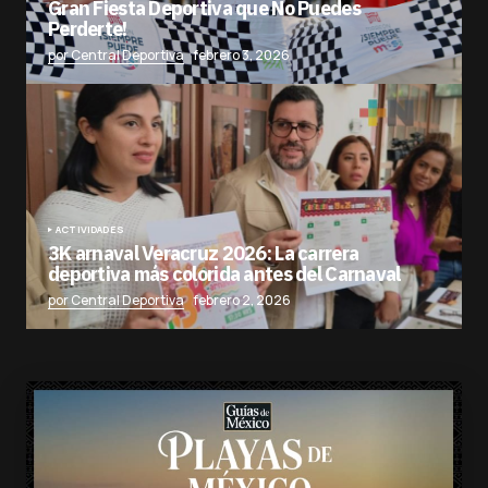
Gran Fiesta Deportiva que No Puedes
Perderte!
por Central Deportiva
febrero 3, 2026
ACTIVIDADES
3K arnaval Veracruz 2026: La carrera
deportiva más colorida antes del Carnaval
por Central Deportiva
febrero 2, 2026