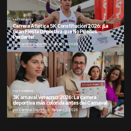
ACTIVIDADES
Carrera Atlética 5K Constitución 2026: ¡La
Gran Fiesta Deportiva que No Puedes
Perderte!
por Central Deportiva
febrero 3, 2026
ACTIVIDADES
3K arnaval Veracruz 2026: La carrera
deportiva más colorida antes del Carnaval
por Central Deportiva
febrero 2, 2026