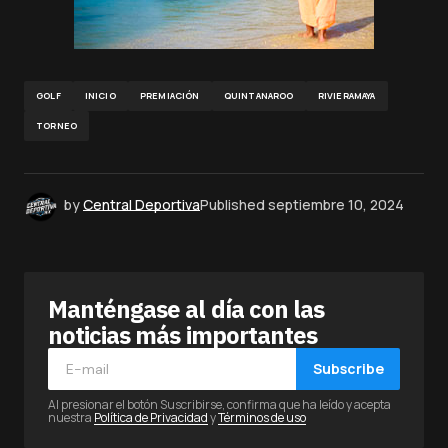
GOLF
INICIO
PREMIACIÓN
QUINTANAROO
RIVIERAMAYA
TORNEO
by
Central Deportiva
Published
septiembre 10, 2024
Manténgase al día con las
noticias más importantes
Subscribe
Al presionar el botón Suscribirse, confirma que ha leído y acepta
nuestra
Política de Privacidad
y
Términos de uso