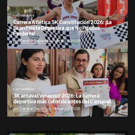
ACTIVIDADES
Carrera Atlética 5K Constitución 2026: ¡La
Gran Fiesta Deportiva que No Puedes
Perderte!
por Central Deportiva
febrero 3, 2026
ACTIVIDADES
3K arnaval Veracruz 2026: La carrera
deportiva más colorida antes del Carnaval
por Central Deportiva
febrero 2, 2026