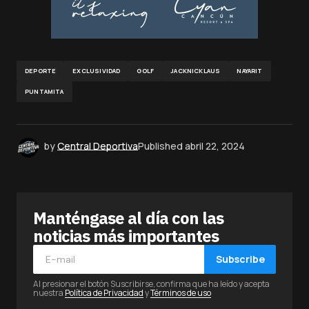
DEPORTE
EXCLUSIVIDAD
GOLF
JACKNICKLAUS
NAYARIT
PUNTAMITA
by
Central Deportiva
Published
abril 22, 2024
Manténgase al día con las
noticias más importantes
Subscribe
Al presionar el botón Suscribirse, confirma que ha leído y acepta
nuestra
Política de Privacidad
y
Términos de uso