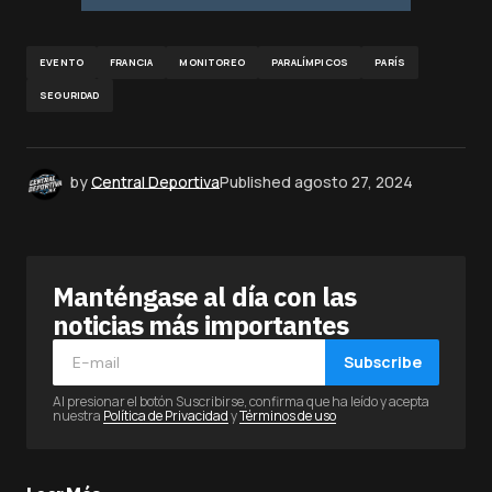
EVENTO
FRANCIA
MONITOREO
PARALÍMPICOS
PARÍS
SEGURIDAD
by
Central Deportiva
Published
agosto 27, 2024
Manténgase al día con las
noticias más importantes
Subscribe
Al presionar el botón Suscribirse, confirma que ha leído y acepta
nuestra
Política de Privacidad
y
Términos de uso