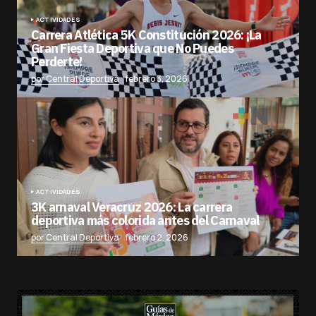
ACTIVIDADES
Carrera Atlética 5K Constitución 2026: ¡La
Gran Fiesta Deportiva que No Puedes
Perderte!
por Central Deportiva
febrero 3, 2026
ACTIVIDADES
3K arnaval Veracruz 2026: La carrera
deportiva más colorida antes del Carnaval
por Central Deportiva
febrero 2, 2026