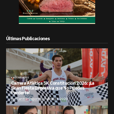
Últimas Publicaciones
ACTIVIDADES
Carrera Atlética 5K Constitución 2026: ¡La
Gran Fiesta Deportiva que No Puedes
Perderte!
por Central Deportiva
febrero 3, 2026