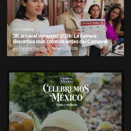
ACTIVIDADES
3K arnaval Veracruz 2026: La carrera
deportiva más colorida antes del Carnaval
por Central Deportiva
febrero 2, 2026