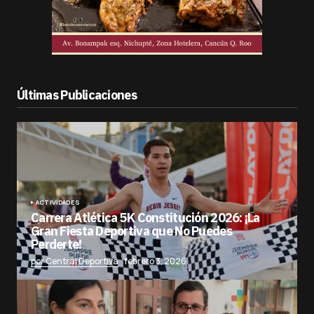
Últimas Publicaciones
ACTIVIDADES
Carrera Atlética 5K Constitución 2026: ¡La
Gran Fiesta Deportiva que No Puedes
Perderte!
por Central Deportiva
febrero 3, 2026