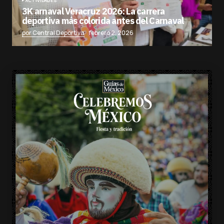
ACTIVIDADES
3K arnaval Veracruz 2026: La carrera
deportiva más colorida antes del Carnaval
por Central Deportiva
febrero 2, 2026