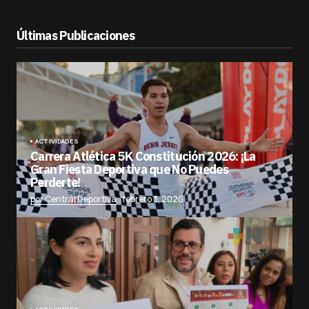
Últimas Publicaciones
ACTIVIDADES
Carrera Atlética 5K Constitución 2026: ¡La
Gran Fiesta Deportiva que No Puedes
Perderte!
por Central Deportiva
febrero 3, 2026