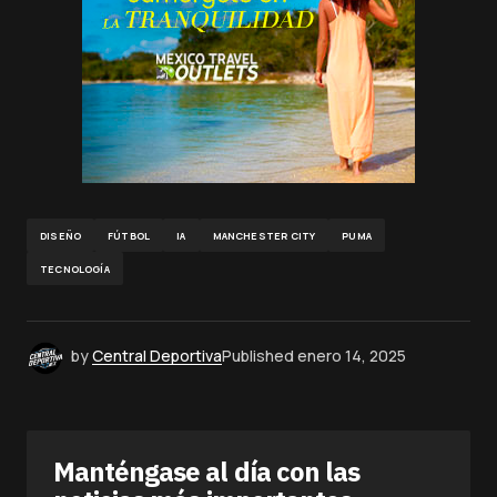
DISEÑO
FÚTBOL
IA
MANCHESTER CITY
PUMA
TECNOLOGÍA
by
Central Deportiva
Published
enero 14, 2025
Manténgase al día con las