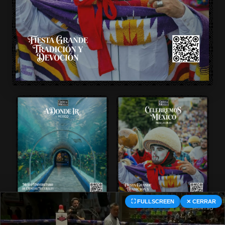
⛶ FULLSCREEN
✕ CERRAR