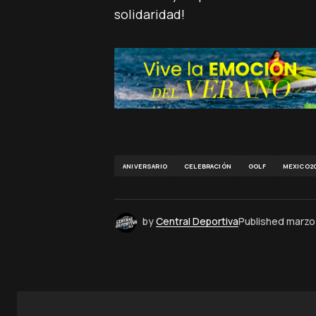
solidaridad!
ANIVERSARIO
CELEBRACIÓN
GOLF
MEXICO2
by
Central Deportiva
Published
marzo