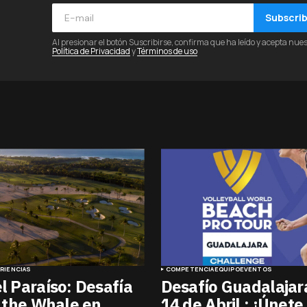
Subscri
Al presionar el botón Suscribirse, confirma que ha leído y acepta nue
Política de Privacidad
y
Términos de uso
RIENCIAS
COMPETENCIA
EQUIPO
EVENTOS
el Paraíso: Desafía
Desafío Guadalajara
of the Whale en
14 de Abril : ¡Únete 