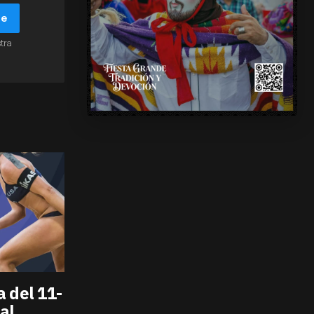
be
stra
 del 11-
al