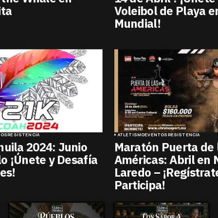
ita
Voleibol de Playa e
Mundial!
TOS
RESISTENCIA
ATLETISMO
EVENTOS
RESISTENCIA
uila 2024: Junio
Maratón Puerta de 
llo ¡Únete y Desafía
Américas: Abril en
tes!
Laredo – ¡Regístrat
Participa!