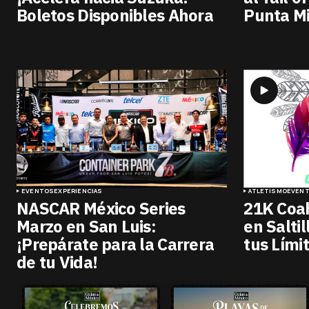
Boletos Disponibles Ahora
Punta M
EVENTOS
EXPERIENCIAS
ATLETISMO
EVEN
NASCAR México Series
21K Coah
Marzo en San Luis:
en Salti
¡Prepárate para la Carrera
tus Lími
de tu Vida!