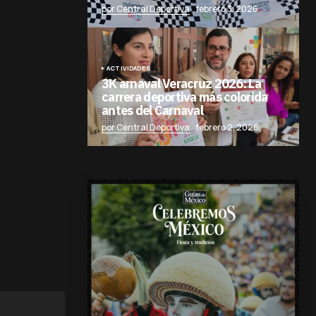
por Central Deportiva
febrero 3, 2026
ACTIVIDADES
3K arnaval Veracruz 2026: La
carrera deportiva más colorida
antes del Carnaval
por Central Deportiva
febrero 2, 2026