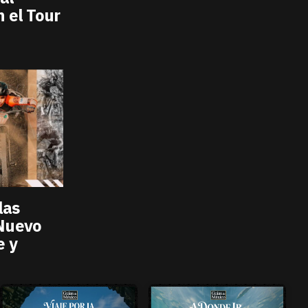
n el Tour
las
 Nuevo
e y