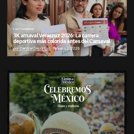
ACTIVIDADES
3K arnaval Veracruz 2026: La carrera
deportiva más colorida antes del Carnaval
por Central Deportiva
febrero 2, 2026