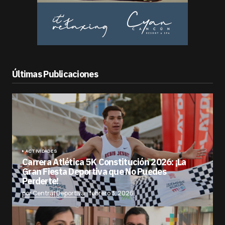
Últimas Publicaciones
ACTIVIDADES
Carrera Atlética 5K Constitución 2026: ¡La
Gran Fiesta Deportiva que No Puedes
Perderte!
por Central Deportiva
febrero 3, 2026