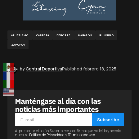
ATLETISMO
CARRERA
DEPORTE
MARATÓN
RUNNING
ZAPOPAN
by
Central Deportiva
Published
febrero 18, 2025
Manténgase al día con las
noticias más importantes
Subscribe
Al presionar el botón Suscribirse, confirma que ha leído y acepta
nuestra
Política de Privacidad
y
Términos de uso