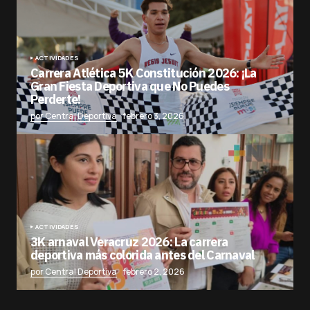
ACTIVIDADES
Carrera Atlética 5K Constitución 2026: ¡La
Gran Fiesta Deportiva que No Puedes
Perderte!
por Central Deportiva
febrero 3, 2026
ACTIVIDADES
3K arnaval Veracruz 2026: La carrera
deportiva más colorida antes del Carnaval
por Central Deportiva
febrero 2, 2026