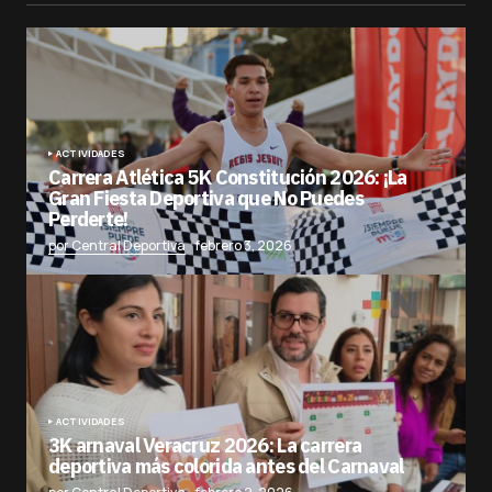
ACTIVIDADES
Carrera Atlética 5K Constitución 2026: ¡La
Gran Fiesta Deportiva que No Puedes
Perderte!
por Central Deportiva
febrero 3, 2026
ACTIVIDADES
3K arnaval Veracruz 2026: La carrera
deportiva más colorida antes del Carnaval