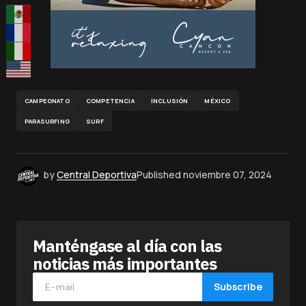
CAMPEONATO
COMPETENCIA
INCLUSIÓN
MÉXICO
PARASURFING
SURF
by
Central Deportiva
Published
noviembre 07, 2024
Manténgase al día con las
noticias más importantes
Subscribe