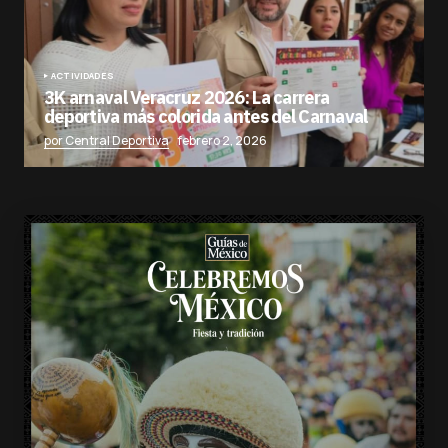
ACTIVIDADES
3K arnaval Veracruz 2026: La carrera
deportiva más colorida antes del Carnaval
por Central Deportiva
febrero 2, 2026