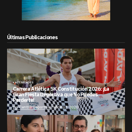
Últimas Publicaciones
ACTIVIDADES
Carrera Atlética 5K Constitución 2026: ¡La
Gran Fiesta Deportiva que No Puedes
Perderte!
por Central Deportiva
febrero 3, 2026