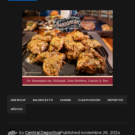
AMERICUP
BALONCESTO
CANADÁ
CLASIFICACIÓN
DEPORTES
MÉXICO
by
Central Deportiva
Published
noviembre 26, 2024