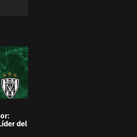
or:
Líder del