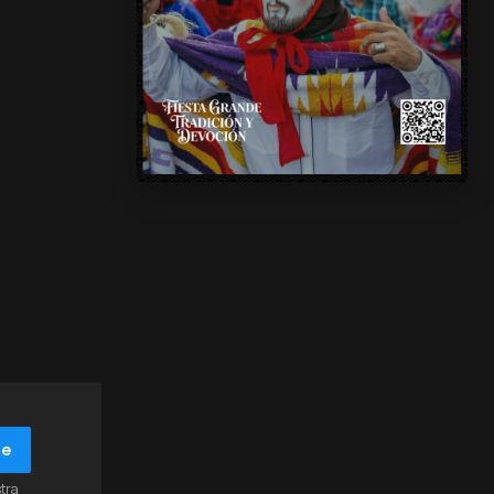
be
stra