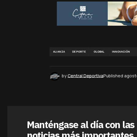
ALIANZA
DEPORTE
GLOBAL
INNOVACIÓN
by
Central Deportiva
Published
agost
Manténgase al día con las
noticias más importantes