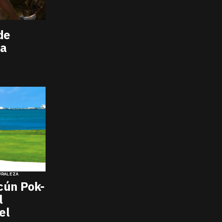
de
ra
URALEZA
cún Pok-
l
el