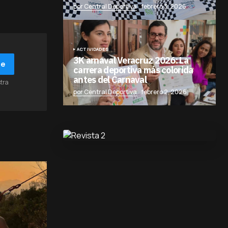
por Central Deportiva
febrero 3, 2026
ACTIVIDADES
3K arnaval Veracruz 2026: La
be
carrera deportiva más colorida
antes del Carnaval
stra
por Central Deportiva
febrero 2, 2026