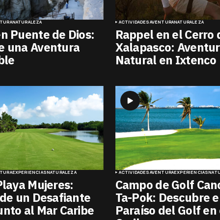
NTURA
NATURALEZA
ACTIVIDADES
AVENTURA
NATURALEZA
n Puente de Dios:
Rappel en el Cerro 
e una Aventura
Xalapasco: Aventu
ble
Natural en Ixtenco
NTURA
EXPERIENCIAS
NATURALEZA
ACTIVIDADES
AVENTURA
EXPERIENCIAS
NAT
Playa Mujeres:
Campo de Golf Can
 de un Desafiante
Ta-Pok: Descubre e
nto al Mar Caribe
Paraíso del Golf en 