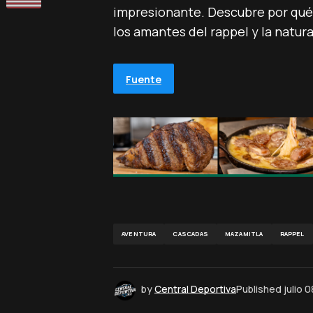
impresionante. Descubre por qué
los amantes del rappel y la natur
Fuente
AVENTURA
CASCADAS
MAZAMITLA
RAPPEL
by
Central Deportiva
Published
julio 