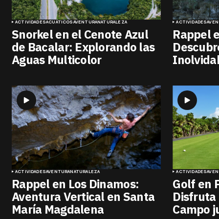
ACTIVIDADES
ACUÁTICOS
AVENTURA
NATURALEZA
ACTIVIDADES
AVE
Snorkel en el Cenote Azul
Rappel e
de Bacalar: Explorando las
Descubr
Aguas Multicolor
Inolvida
ACTIVIDADES
AVENTURA
NATURALEZA
ACTIVIDADES
AVE
Rappel en Los Dinamos:
Golf en 
Aventura Vertical en Santa
Disfruta
María Magdalena
Campo ju