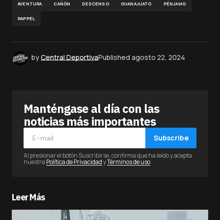
AVENTURA
CAÑÓN
DESCENSO
GUANAJUATO
PÉNJAMO
RAPPEL
by
Central Deportiva
Published
agosto 22, 2024
Manténgase al día con las
noticias más importantes
Subscribe
Al presionar el botón Suscribirse, confirma que ha leído y acepta
nuestra
Política de Privacidad
y
Términos de uso
Leer Más