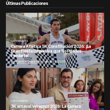
Últimas Publicaciones
ACTIVIDADES
Carrera Atlética 5K Constitución 2026: ¡La
Gran Fiesta Deportiva que No Puedes
Perderte!
por Central Deportiva
febrero 3, 2026
ACTIVIDADES
3K arnaval Veracruz 2026: La carrera