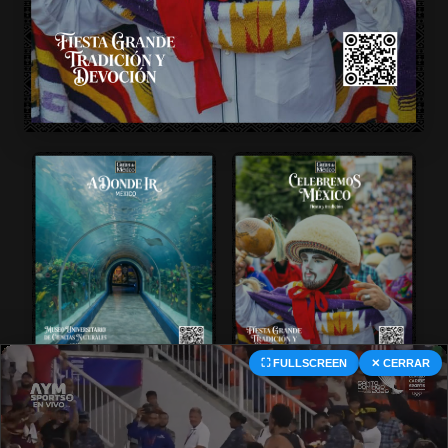
⛶ FULLSCREEN
✕ CERRAR