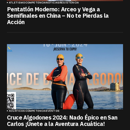
ATLETISMO
COMPETENCIA
NOTICIAS
RESISTENCIA
Pentatlón Moderno: Arceo y Vega a
Semifinales en China – No te Pierdas la
Acción
ACUÁTICOS
COMPETENCIA
EVENTOS
Cruce Algodones 2024: Nado Épico en San
Carlos ¡Únete a la Aventura Acuática!