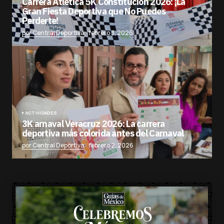
Carrera Atlética 5K Constitución 2026: ¡La
Gran Fiesta Deportiva que No Puedes
Perderte!
por Central Deportiva
febrero 3, 2026
ACTIVIDADES
3K arnaval Veracruz 2026: La carrera
deportiva más colorida antes del Carnaval
por Central Deportiva
febrero 2, 2026