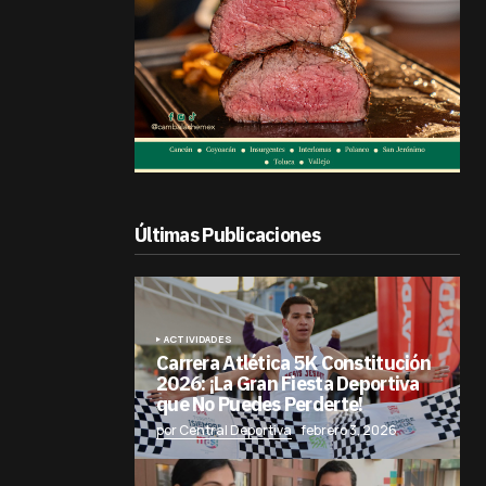
Últimas Publicaciones
ACTIVIDADES
Carrera Atlética 5K Constitución
2026: ¡La Gran Fiesta Deportiva
que No Puedes Perderte!
por Central Deportiva
febrero 3, 2026