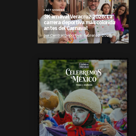
ACTIVIDADES
3K arnaval Veracruz 2026: La
carrera deportiva más colorida
antes del Carnaval
por Central Deportiva
febrero 2, 2026