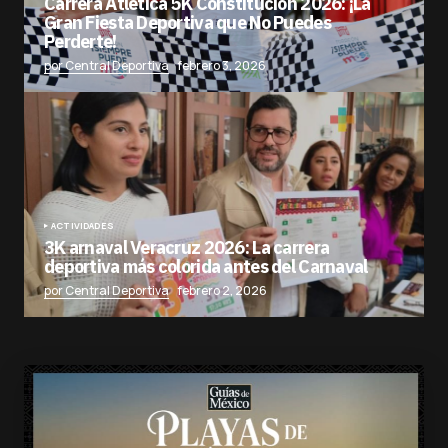
Carrera Atlética 5K Constitución 2026: ¡La
Gran Fiesta Deportiva que No Puedes
Perderte!
por Central Deportiva
febrero 3, 2026
ACTIVIDADES
3K arnaval Veracruz 2026: La carrera
deportiva más colorida antes del Carnaval
por Central Deportiva
febrero 2, 2026