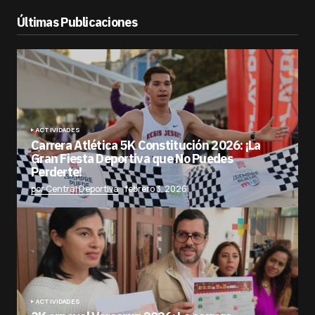
Últimas Publicaciones
ACTIVIDADES
Carrera Atlética 5K Constitución 2026: ¡La
Gran Fiesta Deportiva que No Puedes
Perderte!
por Central Deportiva
febrero 3, 2026
ACTIVIDADES