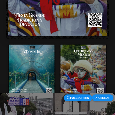
⛶ FULLSCREEN
✕ CERRAR