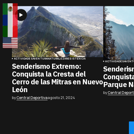
ACTIVIDADES
AVENTURA
NATURALEZA
RESISTENCIA
ACTIVIDADES
AVENT
Senderismo Extremo:
Senderis
Conquista la Cresta del
Conquista
Cerro de las Mitras en Nuevo
Parque Na
León
by
Central Deport
by
Central Deportiva
agosto 21, 2024