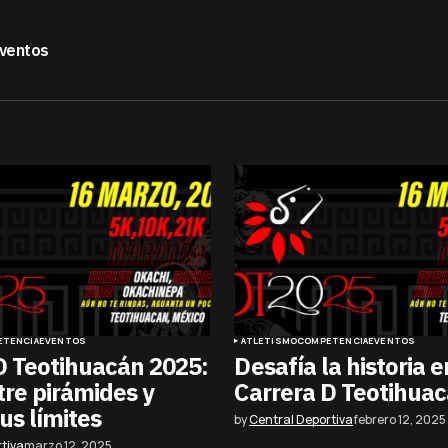
ventos
ETENCIA
EVENTOS
ATLETISMO
COMPETENCIA
EVENTOS
D Teotihuacán 2025:
Desafía la historia e
tre pirámides y
Carrera D Teotihua
us límites
by
Central Deportiva
febrero 12, 2025
tiva
marzo 12, 2025