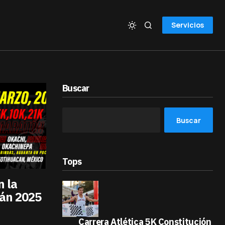
Servicios
Buscar
Buscar
Tops
n la
cán 2025
Carrera Atlética 5K Constitución