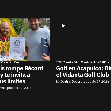
ENCIA
NOTICIAS
ACTIVIDADES
AVENTURA
EXPERIENCIAS
NATUR
lís rompe Récord
Golf en Acapulco: Di
 te invita a
el Vidanta Golf Club
us límites
by
Central Deportiva
agosto 27, 2024
iva
septiembre 2, 2024