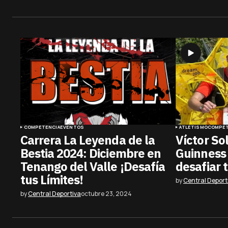
COMPETENCIA
EVENTOS
ATLETISMO
COMPET
Carrera La Leyenda de la
Víctor So
Bestia 2024: Diciembre en
Guinness y
Tenango del Valle ¡Desafía
desafiar t
tus Límites!
by
Central Deport
by
Central Deportiva
octubre 23, 2024