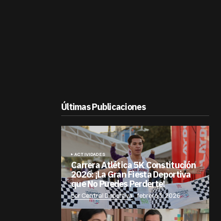
Últimas Publicaciones
ACTIVIDADES
Carrera Atlética 5K Constitución
2026: ¡La Gran Fiesta Deportiva
que No Puedes Perderte!
por Central Deportiva
febrero 3, 2026