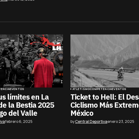
ENCIA
EVENTOS
ATLETISMO
COMPETENCIA
EVENTOS
us límites en La
Ticket to Hell: El De
e la Bestia 2025
Ciclismo Más Extrem
o del Valle
México
iva
febrero 6, 2025
by
Central Deportiva
enero 23, 2025