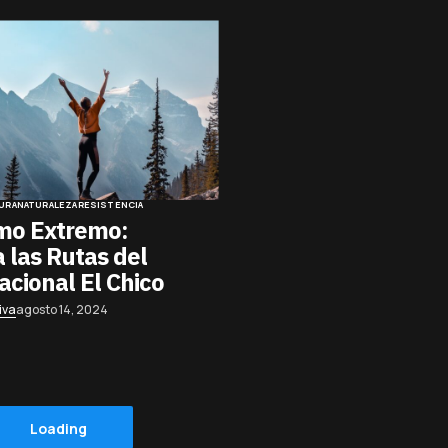
URA
NATURALEZA
RESISTENCIA
mo Extremo:
 las Rutas del
cional El Chico
iva
agosto 14, 2024
Loading