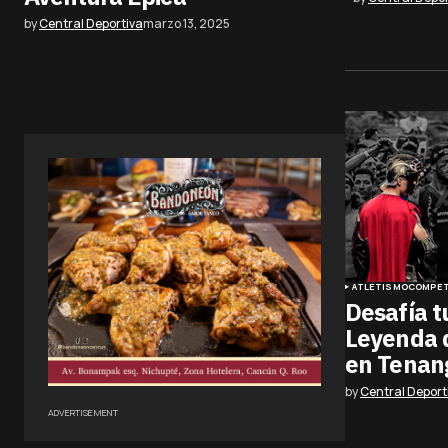
by
Central Deportiva
marzo 13, 2025
ATLETISMO
COMPET
Desafía t
Leyenda d
en Tenang
by
Central Deport
ADVERTISEMENT