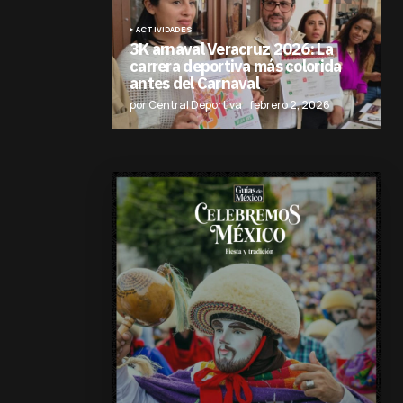
ACTIVIDADES
3K arnaval Veracruz 2026: La
carrera deportiva más colorida
antes del Carnaval
por Central Deportiva
febrero 2, 2026