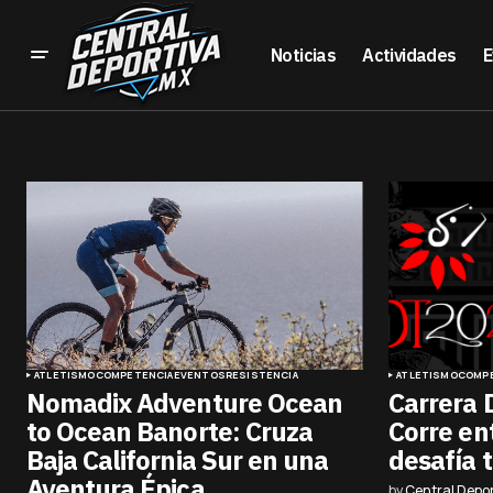
Noticias
Actividades
E
ATLETISMO
COMPETENCIA
EVENTOS
RESISTENCIA
ATLETISMO
COMP
Nomadix Adventure Ocean
Carrera 
to Ocean Banorte: Cruza
Corre en
Baja California Sur en una
desafía t
Aventura Épica
by
Central Depor