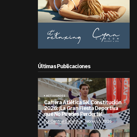
Últimas Publicaciones
ACTIVIDADES
Carrera Atlética 5K Constitución
2026: ¡La Gran Fiesta Deportiva
que No Puedes Perderte!
por Central Deportiva
febrero 3, 2026