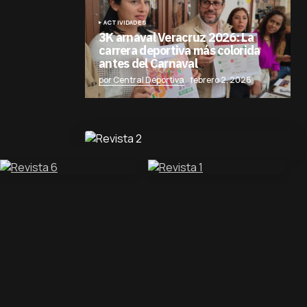
ACTIVIDADES
3K arnaval Veracruz 2026: La
carrera deportiva más colorida
antes del Carnaval
por Central Deportiva
febrero 2, 2026