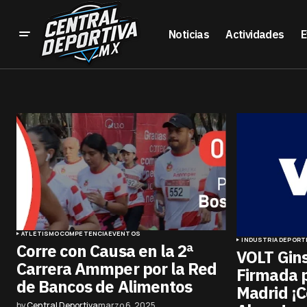
Noticias
Actividades
E
ATLETISMO
COMPETENCIA
EVENTOS
INDUSTRIA DEPORT
Corre con Causa en la 2ª
VOLT Gins
Carrera Ammper por la Red
Firmada p
de Bancos de Alimentos
Madrid ¡C
by
Central Deportiva
marzo 6, 2025