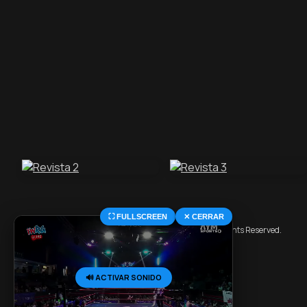
⛶ FULLSCREEN
✕ CERRAR
© 2026 Central Deportiva MX. All Rights Reserved.
🔊 ACTIVAR SONIDO