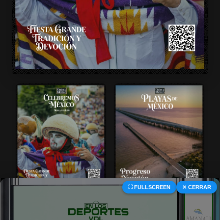
⛶ FULLSCREEN
✕ CERRAR