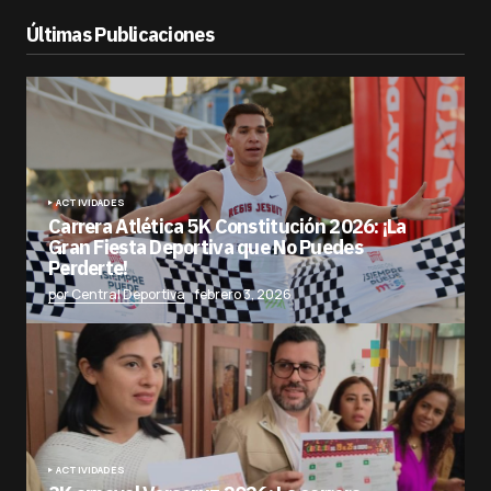
Últimas Publicaciones
ACTIVIDADES
Carrera Atlética 5K Constitución 2026: ¡La
Gran Fiesta Deportiva que No Puedes
Perderte!
por Central Deportiva
febrero 3, 2026
ACTIVIDADES