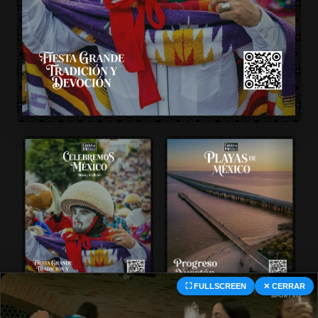
⛶ FULLSCREEN
✕ CERRAR