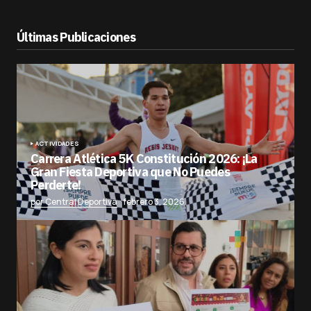
Últimas Publicaciones
ACTIVIDADES
Carrera Atlética 5K Constitución 2026: ¡La
Gran Fiesta Deportiva que No Puedes
Perderte!
por Central Deportiva
febrero 3, 2026