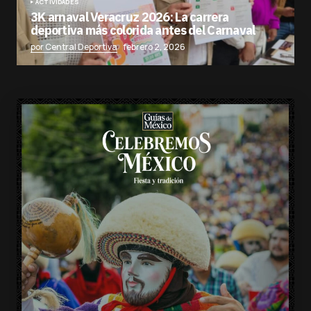
ACTIVIDADES
3K arnaval Veracruz 2026: La carrera
deportiva más colorida antes del Carnaval
por Central Deportiva
febrero 2, 2026