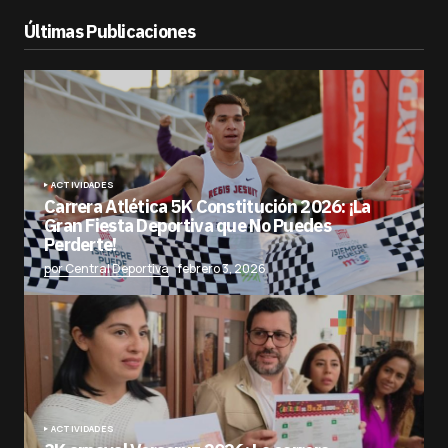
Últimas Publicaciones
ACTIVIDADES
Carrera Atlética 5K Constitución 2026: ¡La
Gran Fiesta Deportiva que No Puedes
Perderte!
por Central Deportiva
febrero 3, 2026
ACTIVIDADES