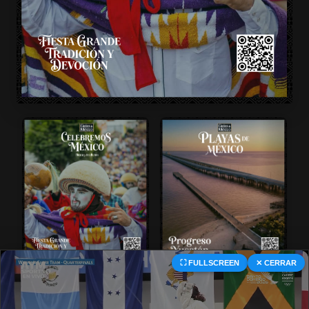
⛶ FULLSCREEN
✕ CERRAR