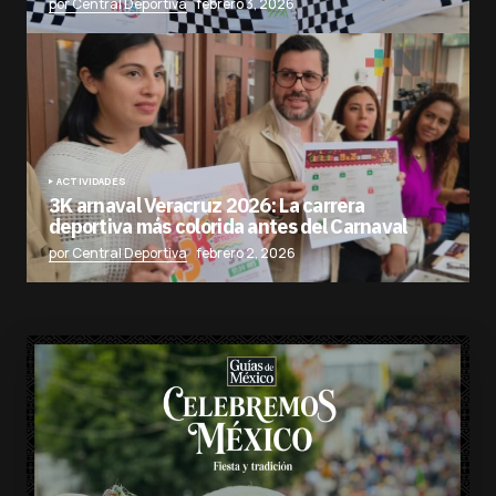
por Central Deportiva
febrero 3, 2026
ACTIVIDADES
3K arnaval Veracruz 2026: La carrera
deportiva más colorida antes del Carnaval
por Central Deportiva
febrero 2, 2026