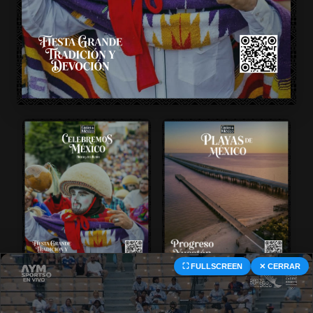
⛶ FULLSCREEN
✕ CERRAR