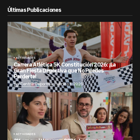
Últimas Publicaciones
ACTIVIDADES
Carrera Atlética 5K Constitución 2026: ¡La
Gran Fiesta Deportiva que No Puedes
Perderte!
por Central Deportiva
febrero 3, 2026
ACTIVIDADES