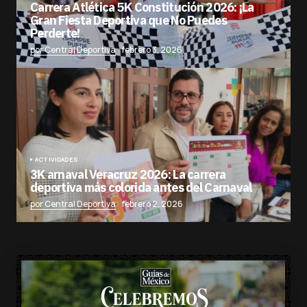
Carrera Atlética 5K Constitución 2026: ¡La
Gran Fiesta Deportiva que No Puedes
Perderte!
por Central Deportiva
febrero 3, 2026
ACTIVIDADES
3K arnaval Veracruz 2026: La carrera
deportiva más colorida antes del Carnaval
por Central Deportiva
febrero 2, 2026