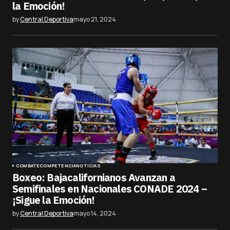
la Emoción!
by
Central Deportiva
mayo 21, 2024
COMBATE
COMPETENCIA
NOTICIAS
Boxeo: Bajacalifornianos Avanzan a
Semifinales en Nacionales CONADE 2024 –
¡Sigue la Emoción!
by
Central Deportiva
mayo 14, 2024