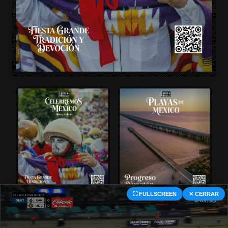
⛶ FULLSCREEN
✕ CERRAR