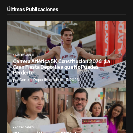
Últimas Publicaciones
ACTIVIDADES
Carrera Atlética 5K Constitución 2026: ¡La
Gran Fiesta Deportiva que No Puedes
Perderte!
por Central Deportiva
febrero 3, 2026
ACTIVIDADES