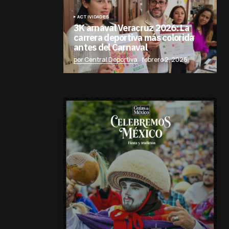
ACTIVIDADES
3K arnaval Veracruz 2026: La
carrera deportiva más colorida
antes del Carnaval
por Central Deportiva
febrero 2, 2026