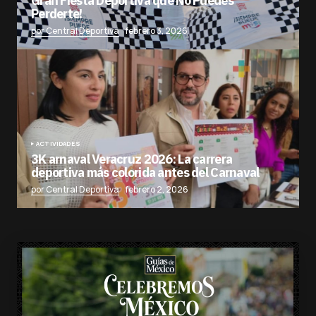
Gran Fiesta Deportiva que No Puedes
Perderte!
por Central Deportiva
febrero 3, 2026
ACTIVIDADES
3K arnaval Veracruz 2026: La carrera
deportiva más colorida antes del Carnaval
por Central Deportiva
febrero 2, 2026