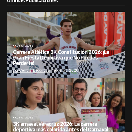
Últimas Publicaciones
ACTIVIDADES
Carrera Atlética 5K Constitución 2026: ¡La
Gran Fiesta Deportiva que No Puedes
Perderte!
por Central Deportiva
febrero 3, 2026
ACTIVIDADES
3K arnaval Veracruz 2026: La carrera
deportiva más colorida antes del Carnaval