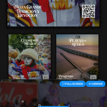
⛶ FULLSCREEN
✕ CERRAR