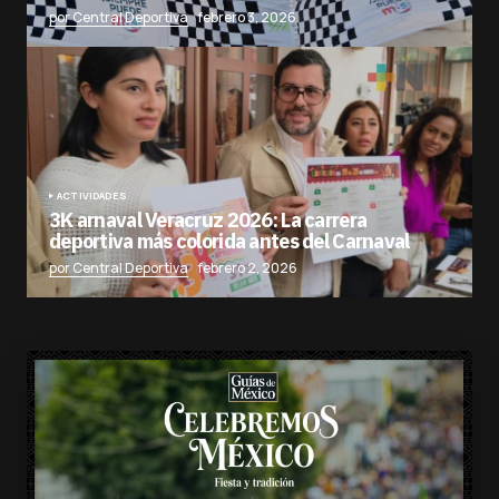
por Central Deportiva
febrero 3, 2026
ACTIVIDADES
3K arnaval Veracruz 2026: La carrera
deportiva más colorida antes del Carnaval
por Central Deportiva
febrero 2, 2026