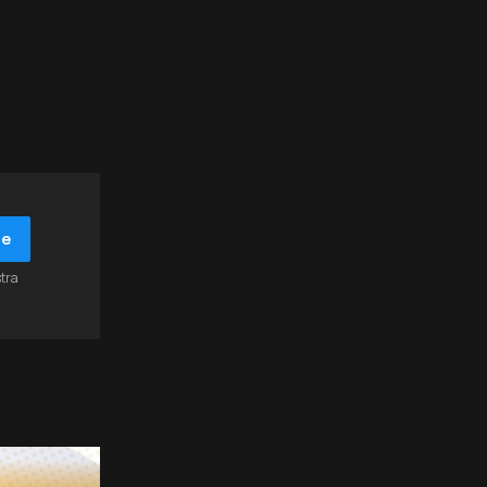
be
stra